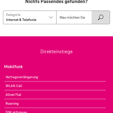
Nichts Passendes gefunden?
Kategorie
Direkteinstiege
Mobilfunk
Vertragsverlängerung
WLAN Call
Allnet Flat
Roaming
SIM aktivieren