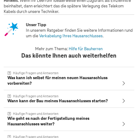
Hinweis
: Wenn Ihr Leerrohr idealerweise einen Zugdraht als Einziehhilfe
beinhaltet, dann erleichtert das die spätere Verlegung des Telekom
Kabels durch unsere Techniker.
Unser Tipp
In unserem Ratgeber finden Sie weitere Informationen rund
um die
Verkabelung Ihres Hausanschlusses
.
Mehr zum Thema:
Hilfe für Bauherren
Das könnte Ihnen auch weiterhelfen
Häufige Fragen und Antworten
Was kann ich selbst für meinen neuen Hausanschluss
vorbereiten?
Häufige Fragen und Antworten
Wann kann der Bau meines Hausanschlusses starten?
Häufige Fragen und Antworten
Wie geht es nach der Fertigstellung meines
Hausanschlusses weiter?
Häufige Fragen und Antworten