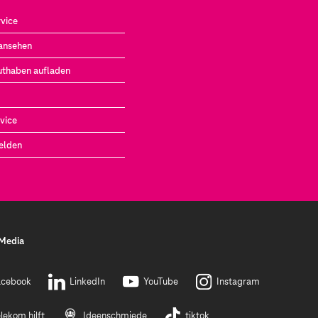
vice
ansehen
uthaben aufladen
vice
elden
 Media
acebook
LinkedIn
YouTube
Instagram
lekom hilft
Ideenschmiede
tiktok