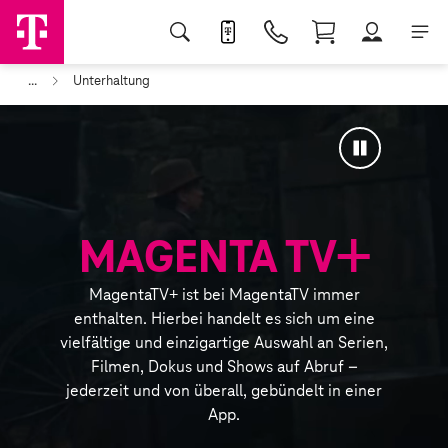
...
Unterhaltung
Vorschau
der
Animation
verfügbaren
anhalten
Inhalte:
Ausschnitte
+
aus
MAGENTA TV
verschiedenen
Filmen,
MagentaTV+ ist bei MagentaTV immer
Serien
enthalten. Hierbei handelt es sich um eine
und
vielfältige und einzigartige Auswahl an Serien,
Dokumentationen
Filmen, Dokus und Shows auf Abruf –
der
jederzeit und von überall, gebündelt in einer
MagentaTV
App.
Videobibliothek