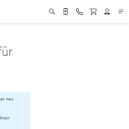
für
mer neu
Ihren