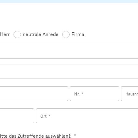
feld
Herr
neutrale Anrede
Firma
Nr.
*
Hausnr
Ort
*
Pflichtfeld
itte das Zutreffende auswählen):
*