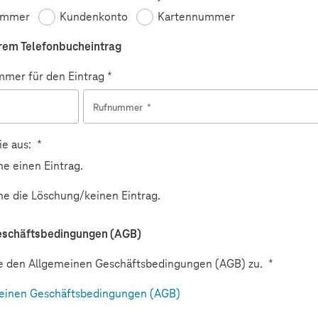
ummer
Kundenkonto
Kartennummer
rem Telefonbucheintrag
mer für den Eintrag *
Rufnummer
*
Pflichtfeld
ie aus:
*
e einen Eintrag.
he die Löschung/keinen Eintrag.
eschäftsbedingungen (AGB)
e den Allgemeinen Geschäftsbedingungen (AGB) zu.
*
einen Geschäftsbedingungen (AGB)