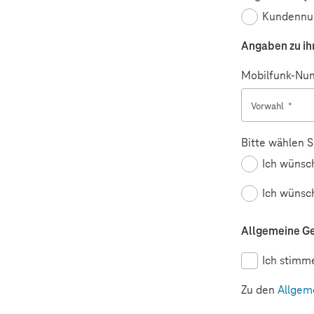
Kundenn
Angaben zu ih
Mobilfunk-Num
Vorwahl
*
Bitte wählen S
Ich wünsch
Ich wünsc
Allgemeine G
Ich stimm
Zu den
Allgem