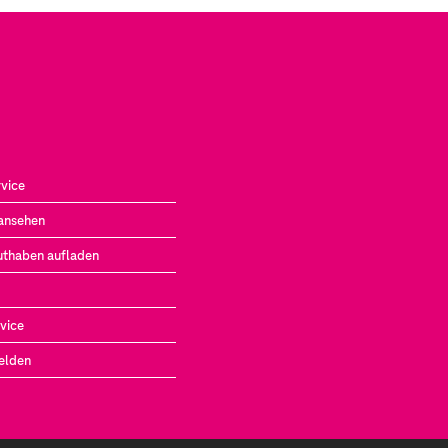
vice
ansehen
uthaben aufladen
vice
elden