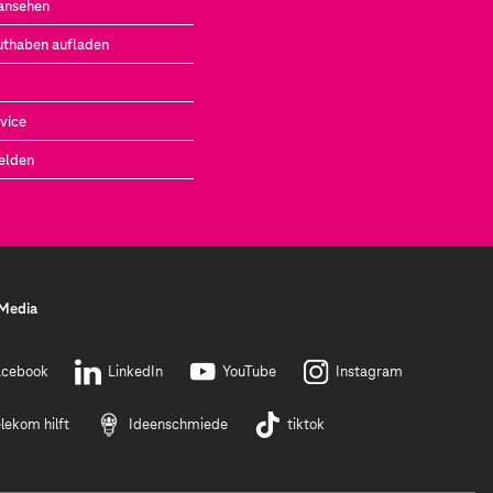
ansehen
uthaben aufladen
vice
elden
 Media
acebook
LinkedIn
YouTube
Instagram
lekom hilft
Ideenschmiede
tiktok