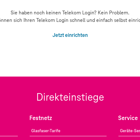
Sie haben noch keinen Telekom Login? Kein Problem.
önnen sich Ihren Telekom Login schnell und einfach selbst einri
Jetzt einrichten
Direkteinstiege
Festnetz
Service
Glasfaser-Tarife
Geräte-Ser