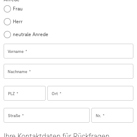
Frau
Herr
neutrale Anrede
Vorname
*
Nachname
*
PLZ
*
Ort
*
Straße
*
Nr.
*
Ihre Kontaktdaten für Rückfragen