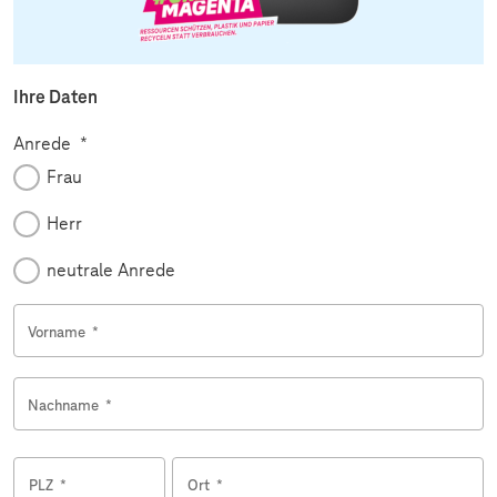
Ihre Daten
Pflichtfeld
Anrede
*
Frau
Herr
neutrale Anrede
Vorname
*
Nachname
*
PLZ
*
Ort
*