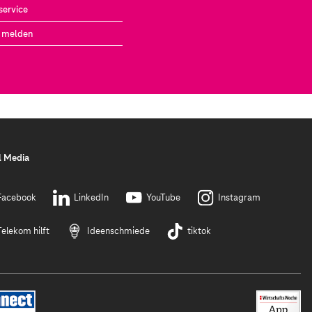
service
 melden
l Media
Facebook
LinkedIn
YouTube
Instagram
Telekom hilft
Ideenschmiede
tiktok