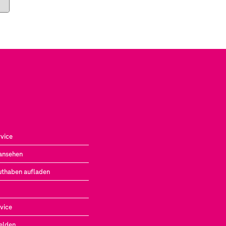
vice
ansehen
uthaben aufladen
vice
elden