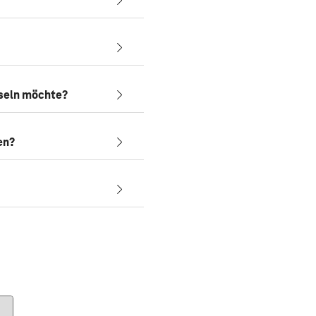
hseln möchte?
en?