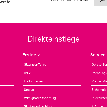
Geräte
Direkteinstiege
Festnetz
Service
Glasfaser-Tarife
Geräte-Ser
IPTV
Rechnung 
Für Bauherren
Prepaid-G
Umzug
Sicherheit
Verfügbarkeitsprüfung
Rückrufser
Glasfaser-Anschluss
Störung m