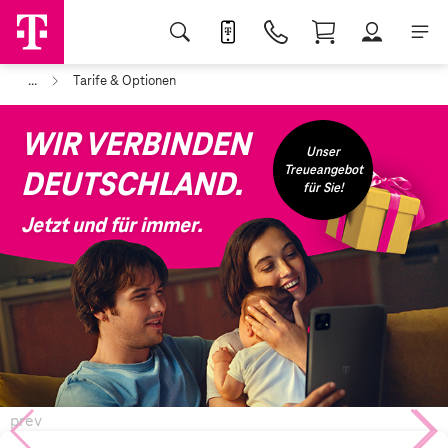
...
Tarife & Optionen
WIR VERBINDEN
Unser
Treueangebot
DEUTSCHLAND.
für Sie!
Jetzt und für immer.