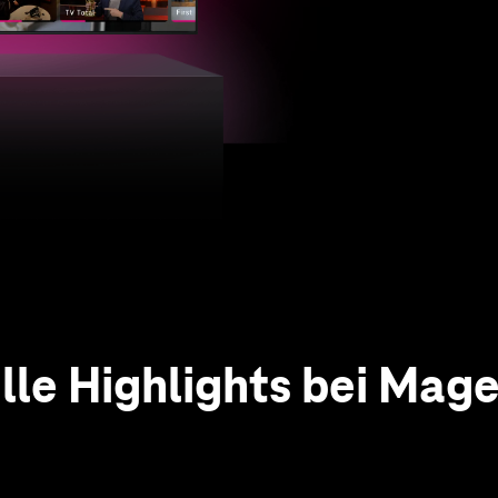
Zu MagentaTV+
lle Highlights bei Mag
 das vielfältige Angeb