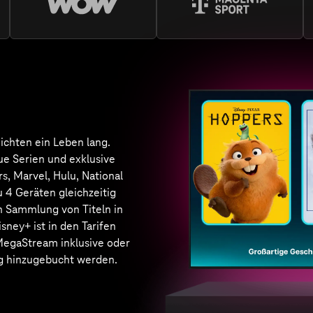
an preisgekrönten Serien,
nd Dokus aus aller Welt. Ob
ause oder unterwegs. Netflix
en Tarifen MagentaTV
ream und MagentaTV
eam inklusive oder kann
 als Monats- oder 12-Monats-
hrem bestehenden Tarif
bucht werden. Sie haben
ein bestehendes Netflix Abo?
Netflix bei MagentaTV
 Streaming-Dienste & Partner
lle Angebote bei Mage