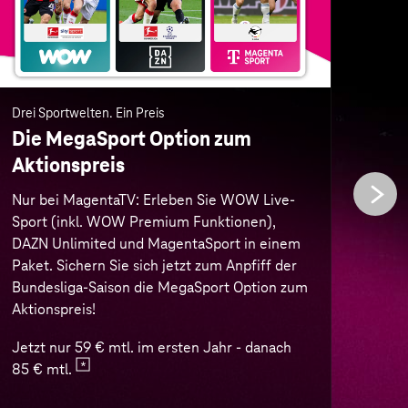
Paket. Sichern Sie sich jetzt zum Anpfiff der
Auße
Bundesliga-Saison die MegaSport Option zum
mobi
Aktionspreis!
von 
Buch
Jetzt nur 59 € mtl. im ersten Jahr - danach
best
85 € mtl.
Nur 
erst
Zur MegaSport Option
Zum 