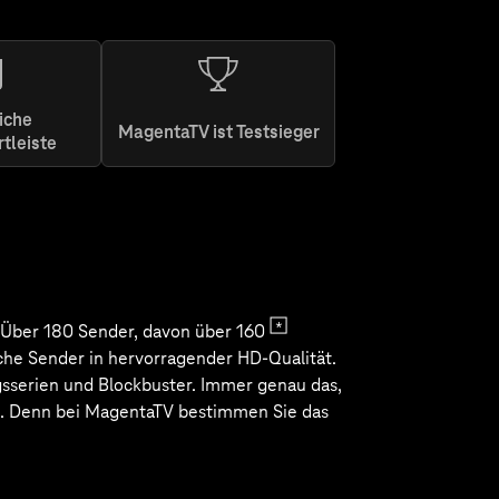
iche
MagentaTV ist Testsieger
rtleiste
ginal &
onalen
sten von
Konzert-
bei.