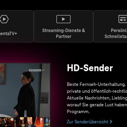
Streaming-Dienste &
Persönl
entaTV+
Partner
Schnellsta
MagentaTV+
Von Action bis Drama. Von Ori
Exclusives
bis zu internati
Top-Serien & Filmen, dem Be
ARD & ZDF sowie Live-Sport, 
Highlights. Alles inklusive. Bei
MagentaTV ist das + immer da