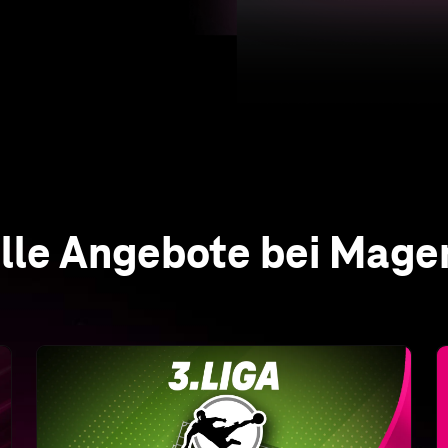
Alle Spiele der 3. Liga live
Nur bei MagentaSport
Erleben Sie alle Spiele live und in HD sowie
alle Highlights und Wiederholungen nach
Abpfiff auch auf Abruf – an jedem Spieltag