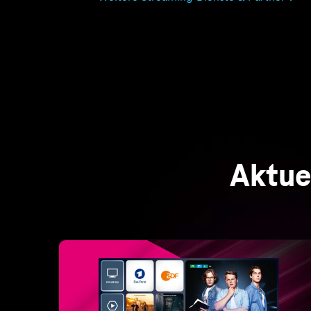
Unterhaltung für die ganze Familie
MagentaTV Smart
MagentaTV und ausgezeichnetes Telekom
Internet vereint: 160+ HD-Sender, kostenlose
Filme & Serien, und RTL+ Premium inklusive!