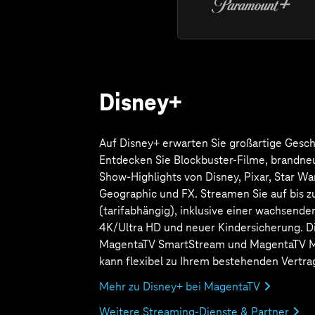
Auswahl 
Filmen u
für zu H
ist in d
SmartSt
MegaStr
flexibel
Abo zu I
hinzuge
bereits 
Mehr zu 
Weitere
Aktue