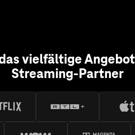
Streaming-Partner
lix
lix haben Sie eine riesige