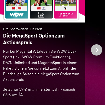
Paket. Sichern Sie sich jetzt zum Anpfiff der
Auße
Bundesliga-Saison die MegaSport Option zum
mobi
Aktionspreis!
von 
Buch
Jetzt nur 59 € mtl. im ersten Jahr - danach
best
85 € mtl.
Nur 
erst
Zur MegaSport Option
Zum 