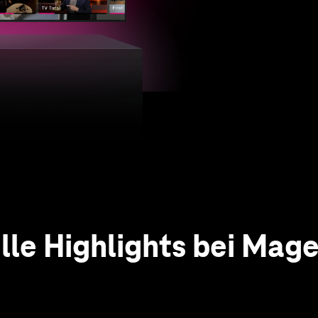
Zu MagentaTV+
lle Highlights bei Mag
 das vielfältige Angeb