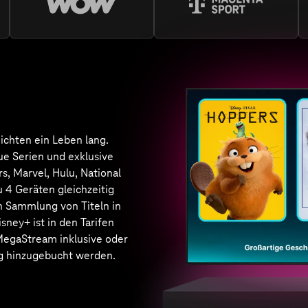
an preisgekrönten Serien,
nd Dokus aus aller Welt. Ob
ause oder unterwegs. Netflix
en Tarifen MagentaTV
ream und MagentaTV
eam inklusive oder kann
 als Monats- oder 12-Monats-
hrem bestehenden Tarif
bucht werden. Sie haben
ein bestehendes Netflix Abo?
Netflix bei MagentaTV
 Streaming-Dienste & Partner
lle Angebote bei Mage