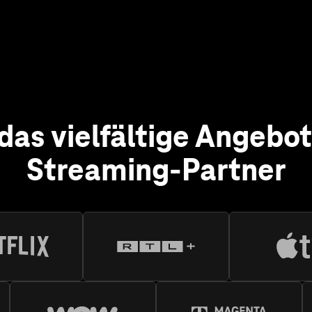
Streaming-Partner
lix
lix haben Sie eine riesige