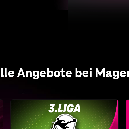
Alle Spiele der 3. Liga live
Nur bei MagentaSport
Erleben Sie alle Spiele live und in HD sowie
alle Highlights und Wiederholungen nach
Abpfiff auch auf Abruf – an jedem Spieltag