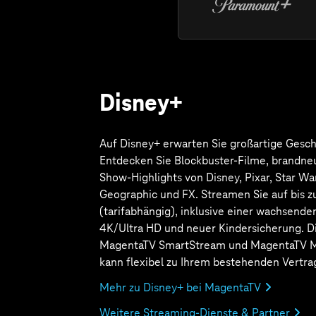
Auswahl 
Filmen u
für zu H
ist in d
SmartSt
MegaStr
flexibel
Abo zu I
hinzuge
bereits 
Mehr zu 
Weitere
Aktue