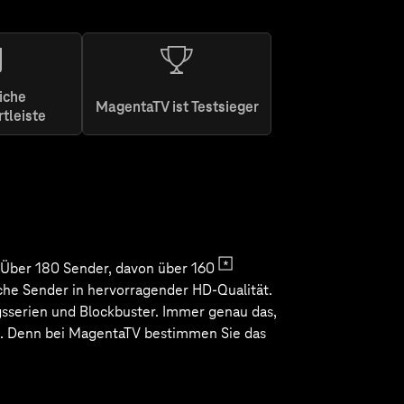
iche
MagentaTV ist Testsieger
rtleiste
ginal &
onalen
sten von
Konzert-
bei.