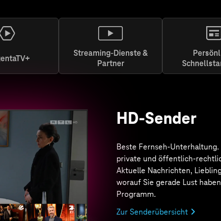
Streaming-Dienste &
Persönl
entaTV+
Partner
Schnellsta
MagentaTV+
Von Action bis Drama. Von Ori
Exclusives
bis zu internati
Top-Serien & Filmen, dem Be
ARD & ZDF sowie Live-Sport, 
Highlights. Alles inklusive. Bei
MagentaTV ist das + immer da