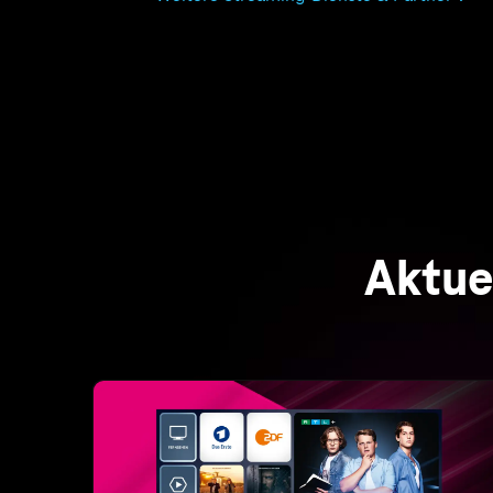
Unterhaltung für die ganze Familie
MagentaTV Smart
MagentaTV und ausgezeichnetes Telekom
Internet vereint: 160+ HD-Sender, kostenlose
Filme & Serien, und RTL+ Premium inklusive!