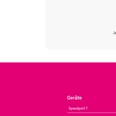
J
Geräte
Speedport 7