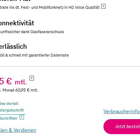
trate ins dt. Fest- und Mobilfunknetz in HD Voice Qualität
onnektivität
unftssicher dank Glasfaseranschluss
erlässlich
bil & schnell mit garantierter Datenrate
95 €
mtl.
. Monat 60,95 € mtl.
ine-Vorteil
tergutschrift
Verbraucherinfo
tschriften
Jetzt bestel
len & Verdienen