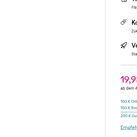
Fla
K
Zuk
V
Sta
19,
ab dem 4
100 € Onl
100 € Rou
200 € Gu
Empfeh