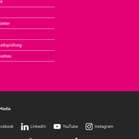
et
bieter
eitsprüfung
ausbau
 Media
acebook
LinkedIn
YouTube
Instagram