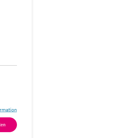
rmation
len