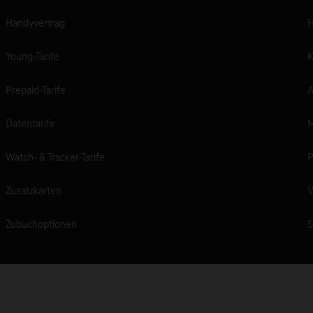
Handyvertrag
H
Young-Tarife
K
Prepaid-Tarife
A
Datentarife
M
Watch- & Tracker-Tarife
P
Zusatzkarten
V
Zubuchoptionen
S