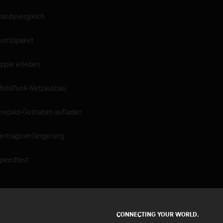
andyvergleich
ombipaket
pple erleben
obilfunk-Netzausbau
repaid-Guthaben aufladen
ertragsverlängerung
peedtest
CONNECTING YOUR WORLD.