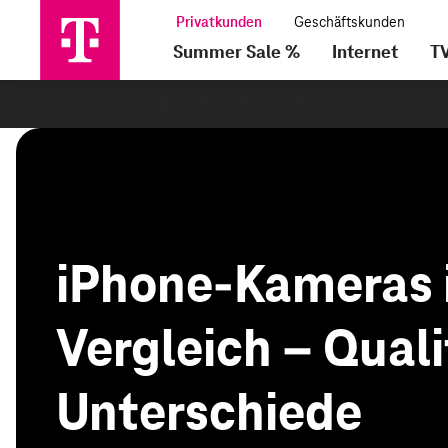
Summer Sale %
Internet
T
·
·
Home
Geräte
iPhone Kamera Vergleich
iPhone-Kameras 
Vergleich – Qual
Unterschiede