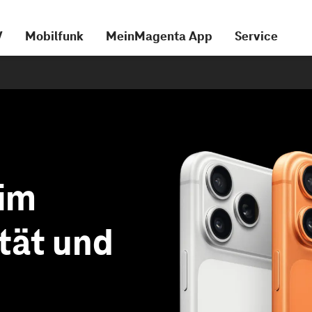
V
Mobilfunk
MeinMagenta App
Service
im
ität und