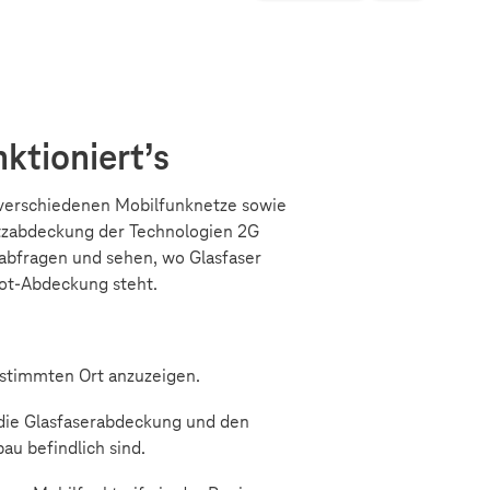
ktioniert’s
r verschiedenen Mobilfunknetze sowie
etzabdeckung der Technologien 2G
abfragen und sehen, wo Glasfaser
pot-Abdeckung steht.
estimmten Ort anzuzeigen.
e die Glasfaserabdeckung und den
u befindlich sind.