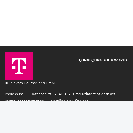
CONNECTING YOUR WORLD.
©
Telekom Deutschland GmbH
Impressum
Datenschutz
AGB
Produktinformationsblatt
Verbraucherinformation
Verträge hier kündigen
Vertrag widerrufen