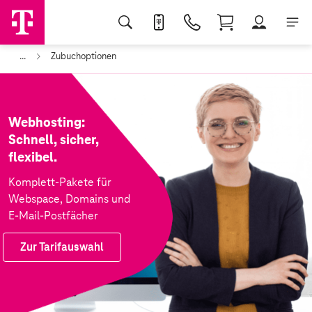
...
Zubuchoptionen
Webhosting:
Schnell, sicher,
flexibel.
Komplett-Pakete für
Webspace, Domains und
E-Mail-Postfächer
Zur Tarifauswahl