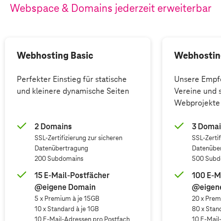
Webspace & Domains jederzeit erweiterbar
Webhosting Basic
Webhostin
Perfekter Einstieg für statische
Unsere Empfe
und kleinere dynamische Seiten
Vereine und 
Webprojekte
2 Domains
3 Doma
SSL-Zertifizierung zur sicheren
SSL-Zertif
Datenübertragung
Datenübe
200 Subdomains
500 Subd
15 E-Mail-Postfächer
100 E-M
@eigene Domain
@eigen
5 x Premium à je 15GB
20 x Prem
10 x Standard à je 1GB
80 x Stan
10 E-Mail-Adressen pro Postfach
10 E-Mail