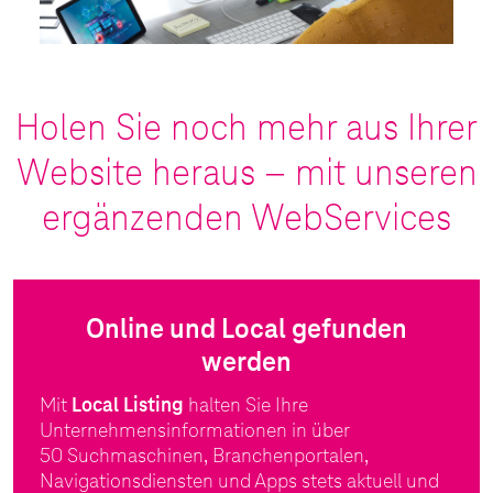
Holen Sie noch mehr aus Ihrer
Website heraus – mit unseren
ergänzenden WebServices
Online und Local gefunden
werden
Mit
Local Listing
halten Sie Ihre
Unternehmensinformationen in über
50 Suchmaschinen, Branchenportalen,
Navigationsdiensten und Apps stets aktuell und