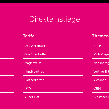
Direkteinstiege
Tarife
Themen
DSL-Anschluss
FTTH
)
Glasfasertarife
MeinMage
MagentaTV
Nachhaltig
Handyvertrag
Vertrag &
Partnerkarten
Aktionen
IPTV
eSIM
Allnet Flat
Glasfaser 