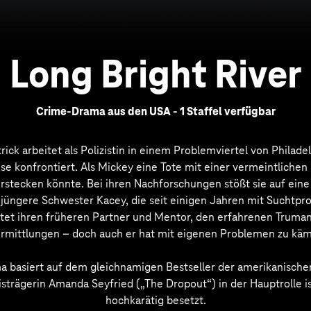
Long Bright River
Crime-Drama aus den USA - 1 Staffel verfügbar
ick arbeitet als Polizistin in einem Problemviertel von Philadel
se konfrontiert. Als Mickey eine Tote mit einer vermeintlichen 
rstecken könnte. Bei ihren Nachforschungen stößt sie auf ein
e jüngere Schwester Kacey, die seit einigen Jahren mit Suchtp
ittet ihren früheren Partner und Mentor, den erfahrenen Trum
rmittlungen – doch auch er hat mit eigenen Problemen zu kä
a basiert auf dem gleichnamigen Bestseller der amerikanischen
rägerin Amanda Seyfried („The Dropout“) in der Hauptrolle is
hochkarätig besetzt.