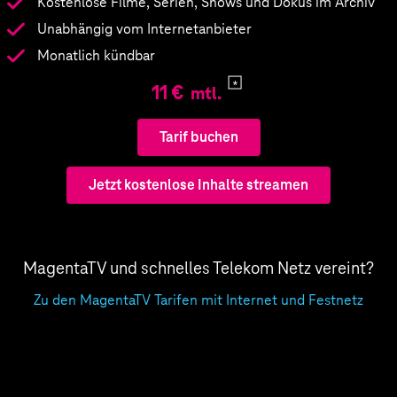
Kostenlose Filme, Serien, Shows und Dokus im Archiv
Unabhängig vom Internetanbieter
Monatlich kündbar
11 €
mtl.
Tarif buchen
Jetzt kostenlose Inhalte streamen
MagentaTV und schnelles Telekom Netz vereint?
Zu den MagentaTV Tarifen mit Internet und Festnetz