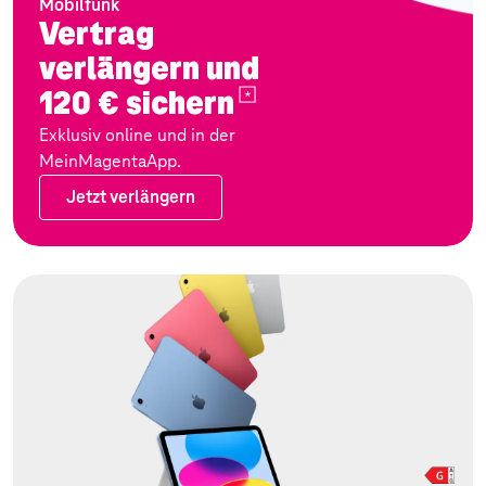
Mobilfunk
Vertrag
verlängern und
120 €
sichern
Exklusiv online und in der
MeinMagentaApp.
Jetzt verlängern
Jetzt verlängern