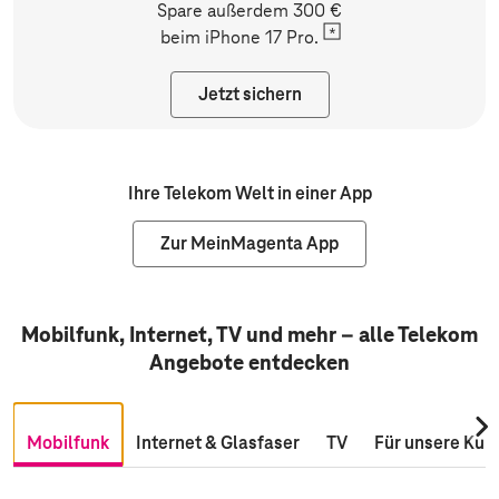
Spare außerdem 300 €
beim
iPhone 17 Pro.
Jetzt sichern
Ihre Telekom Welt in einer App
Zur MeinMagenta App
Mobilfunk, Internet, TV und mehr – alle Telekom
Angebote entdecken
Nac
Mobilfunk
Internet & Glasfaser
TV
Für unsere Kun
rec
scro