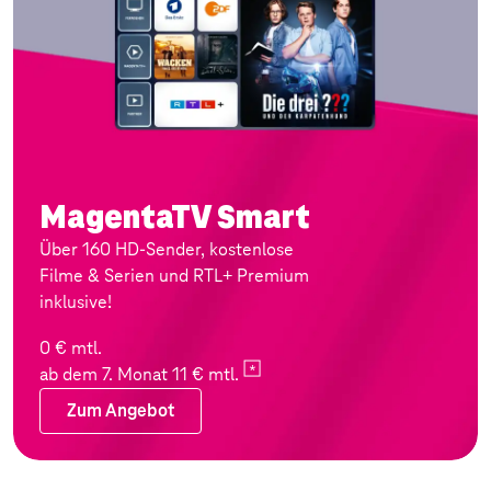
MagentaTV Smart
Über 160 HD-Sender, kostenlose
Filme & Serien und RTL+ Premium
inklusive!
0 € mtl.
ab dem 7. Monat 11 €
mtl.
Zum Angebot
Zum Angebot