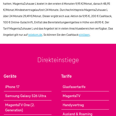
hatten. MagentaZuhause L kostet in den ersten 6 Monaten 9,95 €/Monat, danach 48,95
€/Monat.Mindestvertragslaufzeit 24 Monate. Durchschnittspreis MagentaZuhause L
über 24 Monate 29,49 €/Monat. Dieser ergibt sich aus: Aktion 6x 9,95 €, 200 € Cashback,
100 € Online-Gutschrift, Entfall des Bereitstellungsentgeltes in Höhe von 69,95 €. Der
Tarif MagentaZuhause L und das Angebot ist in vielen Anschlussbereichen verfügbar. Das
Angebot gilt nur auf
telekom.de
. So können Sie den Cashback
einlösen
.
Direkteinstiege
Geräte
Tarife
iPhone 17
Glasfasertarife
Samsung Galaxy S26 Ultra
MagentaTV
MagentaTV One (2.
Handyvertrag
Generation)
Ausland & Roaming