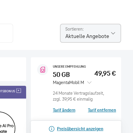
Sortieren
Aktuelle Angebote
UNSERE EMPFEHLUNG
49,95 €
50 GB
MagentaMobil M
AUFSBONUS
zzgl.
39,95 €
einmalig
Tarif ändern
Tarif entfernen
Preisübersicht anzeigen