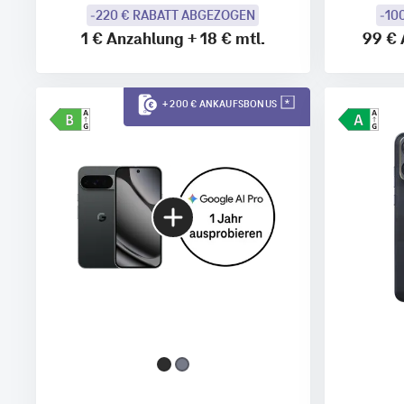
-220 € RABATT ABGEZOGEN
-10
1 €
Anzahlung
+
18 €
mtl.
99 €
+ 200 € ANKAUFSBONUS