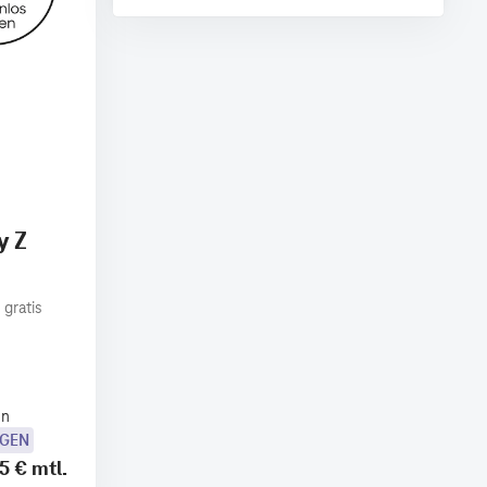
y Z
 gratis
en
OGEN
5 €
mtl.