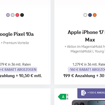
Apple iPhone 17
oogle Pixel 10a
Max
+
Premium‑Vorteile
+
Aktion im MagentaMobil M
MagentaMobil L Young
379 € in 36 mtl. Raten
1.279 € in 36 mtl. Rat
0 € RABATT ABGEZOGEN
-160 € RABATT ABGEZ
zahlung
+
10,50 €
mtl.
199 €
Anzahlung
+
30
+ 100 € ANK