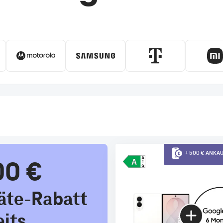
+ 500 € ANK
00 €
äte-Rabatt
eits