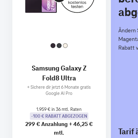
abg
Ändern S
Magenta
Rabatt 
Samsung Galaxy Z
Fold8 Ultra
+
Sichere dir jetzt 6 Monate gratis
Google AI Pro
1.959 € in 36 mtl. Raten
-100 € RABATT ABGEZOGEN
299 €
Anzahlung
+
46,25 €
Tarif
mtl.