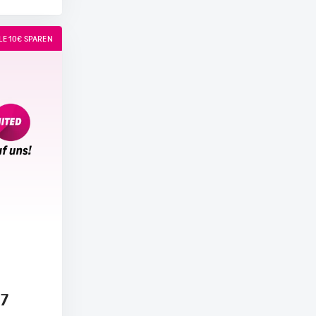
E 10€ SPAREN
17