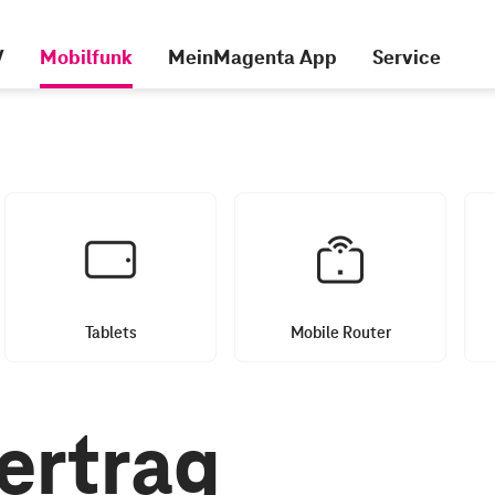
V
Mobilfunk
MeinMagenta App
Service
Tablets
Mobile Router
ertrag