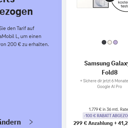
ezogen
ie den Tarif auf
Mobil L, um einen
von 200 € zu erhalten.
Samsung Galax
Fold8
+
Sichere dir jetzt 6 Monate
Google AI Pro
1.779 € in 36 mtl. Rat
-100 € RABATT ABGEZ
 ändern
299 €
Anzahlung
+
41,2