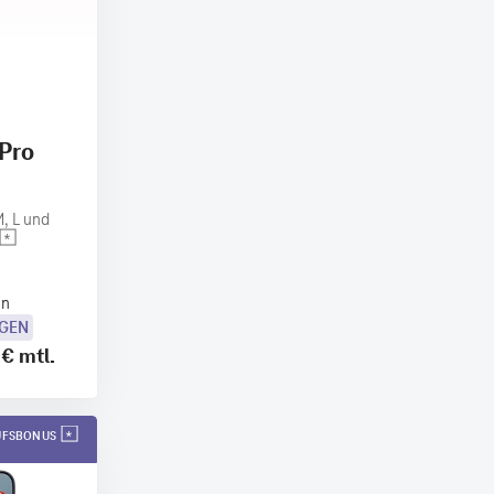
 Pro
, L und
en
OGEN
 €
mtl.
AUFSBONUS