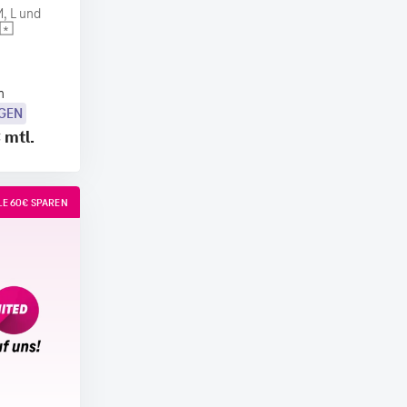
, L und
n
OGEN
€
mtl.
E 60€ SPAREN