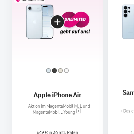
Sam
Apple iPhone Air
+
Aktion im MagentaMobil M, L und
+
Das e
MagentaMobil L Young
649 € in 36 mtl. Raten
1