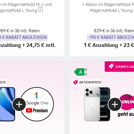
n im MagentaMobil M, L und
+
Aktion im MagentaMobil M
gentaMobil L Young
MagentaMobil L Young
989 € in 36 mtl. Raten
829 € in 36 mtl. Rate
0 € RABATT ABGEZOGEN
-110 € RABATT ABGEZ
nzahlung
+
24,75 €
mtl.
1 €
Anzahlung
+
23 
SUMMER SAL
REIS
AKTIONSPREIS