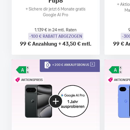
Flip8
+
Aktio
+
Sichere dir jetzt 6 Monate gratis
Ma
Google AI Pro
1.139 € in 24 mtl. Raten
-100 € RABATT ABGEZOGEN
-30
99 €
Anzahlung
+
43,50 €
mtl.
99 €
A
+ 200 € ANKAUFSBONUS
AKTIONSPREIS
AKTIONSP