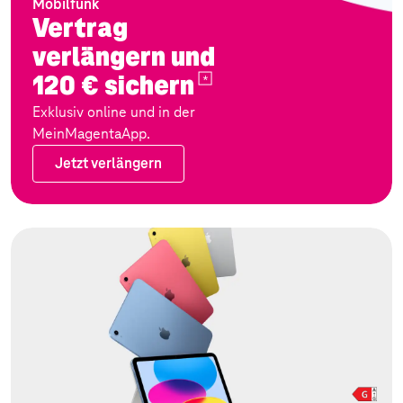
Mobilfunk
Vertrag
verlängern und
120 €
sichern
Exklusiv online und in der
MeinMagentaApp.
Jetzt verlängern
Jetzt verlängern