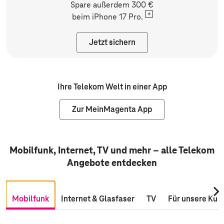
Spare außerdem 300 €
beim
iPhone 17 Pro.
Jetzt sichern
Ihre Telekom Welt in einer App
Zur MeinMagenta App
Mobilfunk, Internet, TV und mehr – alle Telekom
Angebote entdecken
Nac
Mobilfunk
Internet & Glasfaser
TV
Für unsere Kun
rec
scro