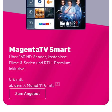
MagentaTV Smart
Über 160 HD-Sender, kostenlose
Filme & Serien und RTL+ Premium
inklusive!
0 € mtl.
ab dem 7. Monat 11 €
mtl.
Zum Angebot
Zum Angebot