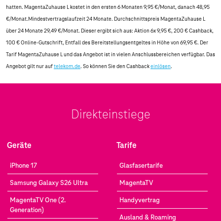
hatten. MagentaZuhause L kostet in den ersten 6 Monaten 9,95 €/Monat, danach 48,95
€/Monat.Mindestvertragslaufzeit 24 Monate. Durchschnittspreis MagentaZuhause L
über 24 Monate 29,49 €/Monat. Dieser ergibt sich aus: Aktion 6x 9,95 €, 200 € Cashback,
100 € Online-Gutschrift, Entfall des Bereitstellungsentgeltes in Höhe von 69,95 €. Der
Tarif MagentaZuhause L und das Angebot ist in vielen Anschlussbereichen verfügbar. Das
Angebot gilt nur auf
telekom.de
. So können Sie den Cashback
einlösen
.
Direkteinstiege
Geräte
Tarife
iPhone 17
Glasfasertarife
Samsung Galaxy S26 Ultra
MagentaTV
MagentaTV One (2.
Handyvertrag
Generation)
Ausland & Roaming