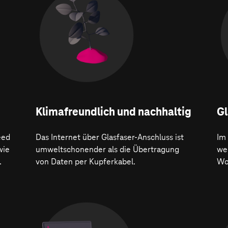
Klima­freundlich und nachhaltig
Gl
eed
Das Internet über Glasfaser-Anschluss ist
Im
wie
umweltschonender als die Übertragung
wer
.
von Daten per Kupferkabel.
Wo