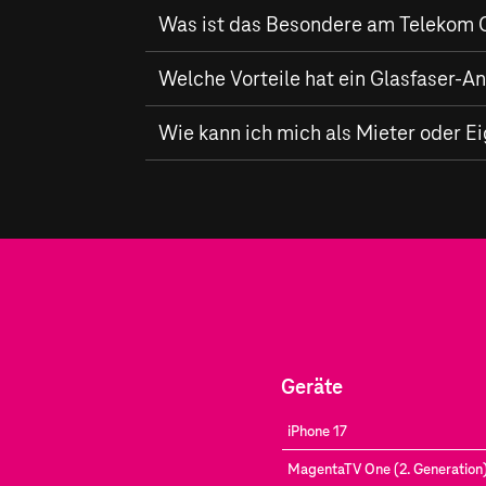
Was ist das Besondere am Telekom G
Der Ausbau eines hochmodernen Glasfaser-
Welche Vorteile hat ein Glasfaser-
im Download und bis zu
1.000 MBit/s
im U
Mit einem
Wie kann ich mich als Mieter oder E
Glasfaser-Anschluss
der Telekom
einer stabilen und zuverlässigen Verbindu
Mieter und Eigentümer in Salzgitter könne
Ihre Adresse.
Geräte
iPhone 17
MagentaTV One (2. Generation