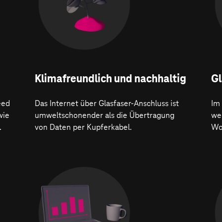
Klima­freundlich und nachhaltig
Gl
eed
Das Internet über Glasfaser-Anschluss ist
Im
wie
umweltschonender als die Übertragung
wer
.
von Daten per Kupferkabel.
Wo