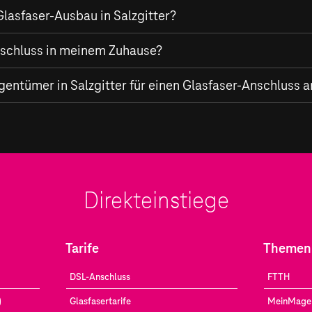
lasfaser-Ausbau in Salzgitter?
Netzes in Salzgitter durch die Telekom ermöglicht Internetge
Anschluss in meinem Zuhause?
pload.
igentümer in Salzgitter für einen Glasfaser-Anschluss
 in Ihrem Heim profitieren Sie nicht nur von schnellen Intern
ng – optimal für Homeoffice, Streaming in Ultra HD, Cloud-Gam
n sich jederzeit für einen Glasfaser-Anschluss anmelden. Starte
Direkteinstiege
Tarife
Themen
DSL-Anschluss
FTTH
)
Glasfasertarife
MeinMage