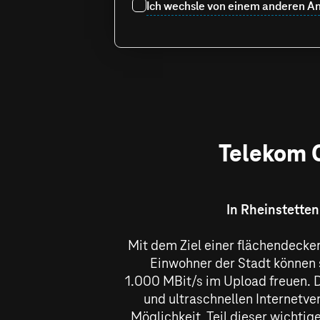
Ich wechsle von einem anderen An
Telekom G
In Rheinstetten
Mit dem Ziel einer flächendecken
Einwohner der Stadt können 
1.000 MBit/s
im Upload freuen. D
und ultraschnellen Internetv
Möglichkeit, Teil dieser wichti