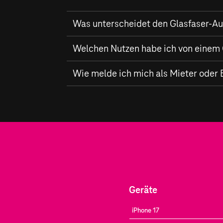
Was unterscheidet den Glasfaser-Au
Der Glasfaser-Ausbau der Telekom in Rhein
Welchen Nutzen habe ich von einem
Internetgeschwindigkeiten von bis zu
2.00
zukunftsweisenden Infrastruktur.
Mit einem
Wie melde ich mich als Mieter oder 
Glasfaser-Anschluss
der Telekom
verlässliche Verbindung. Dies eröffnet i
Als Mieter oder Eigentümer in Rheinstetten
Überprüfung der
Verfügbarkeit
an Ihrem S
Geräte
iPhone 17