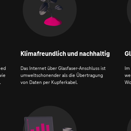
Klima­freundlich und nachhaltig
Gl
eed
Das Internet über Glasfaser-Anschluss ist
Im
wie
umweltschonender als die Übertragung
wer
.
von Daten per Kupferkabel.
Wo