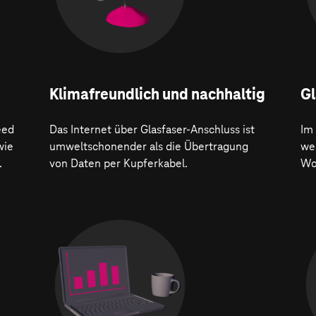
Klima­freundlich und nachhaltig
Gl
eed
Das Internet über Glasfaser-Anschluss ist
Im
wie
umweltschonender als die Übertragung
wer
.
von Daten per Kupferkabel.
Wo