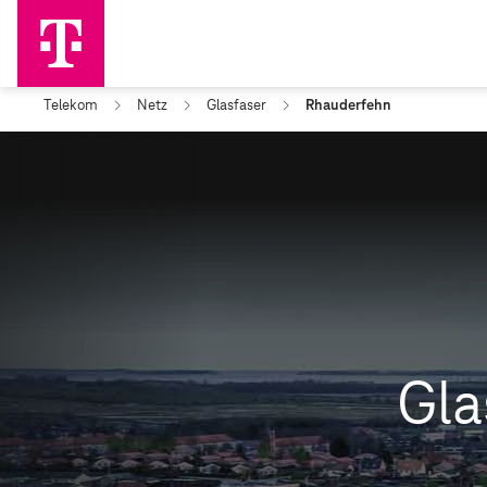
Telekom
Netz
Glasfaser
Rhauderfehn
Gla