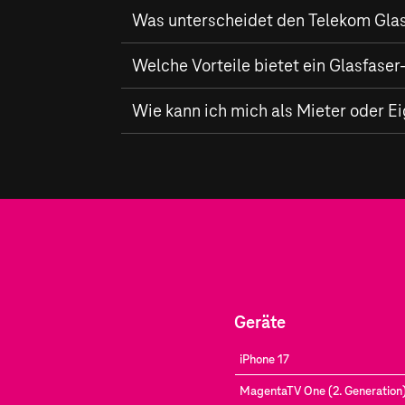
Was unterscheidet den Telekom Glas
Der Ausbau des
Welche Vorteile bietet ein Glasfase
Glasfaser-Netzes
durch die
von bis zu
2.000 MBit/s
im Download und 
eine flächendeckende Versorgung zu gewä
Ein Glasfaser-Anschluss der Telekom versorg
Wie kann ich mich als Mieter oder E
vorteilhaft für das Arbeiten im Homeoffi
Als Mieter oder Eigentümer in Nordhorn kö
an Ihrem Standort zu prüfen.
Geräte
iPhone 17
MagentaTV One (2. Generation