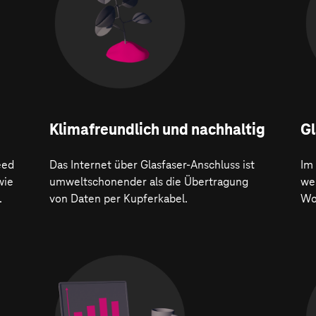
Klima­freundlich und nachhaltig
Gl
eed
Das Internet über Glasfaser-Anschluss ist
Im
wie
umweltschonender als die Übertragung
wer
.
von Daten per Kupferkabel.
Wo