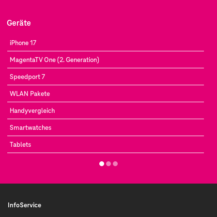
Nutzen Sie die Chance, Ihr Zuhause mit einem
modernen und schnellen
Internetanschluss
Geräte
auszustatten und seien Sie Teil der digitalen Zukunft
Moormerlands.
iPhone 17
MagentaTV One (2. Generation)
Speedport 7
WLAN Pakete
Handyvergleich
Smartwatches
Tablets
InfoService