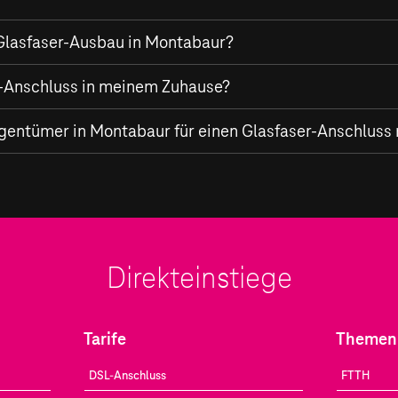
Glasfaser-Ausbau in Montabaur?
rittliches Glasfaser-Netz aus, das Ihnen Internetgeschwindigke
er-Anschluss in meinem Zuhause?
Besonderer Wert wird auf die flächendeckende Verfügbarkeit g
t Ihnen nicht nur sehr schnelle Internetgeschwindigkeiten, so
igentümer in Montabaur für einen Glasfaser-Anschluss 
ür das Homeoffice, Streaming in Ultra HD, Cloud-Gaming und v
 sich jederzeit für einen Glasfaser-Anschluss registrieren. B
des
Glasfaser-Ausbaus
zu werden.
Direkteinstiege
Tarife
Themen
DSL-Anschluss
FTTH