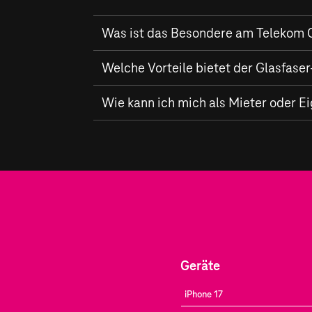
Was ist das Besondere am Telekom 
In Montabaur baut die Telekom ein fortsch
Welche Vorteile bietet der Glasfas
und bis zu
1.000 MBit/s
im Upload bietet. 
zu erreichen wie möglich.
Ein Glasfaser-Anschluss der Telekom biete
Wie kann ich mich als Mieter oder E
zuverlässige Verbindung. Dies ist ideal f
Mieter und Eigentümer in Montabaur können
Verfügbarkeit
für Ihren Standort, um Teil 
Geräte
iPhone 17