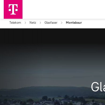
Telekom
Netz
Glasfaser
Montabaur
Gl