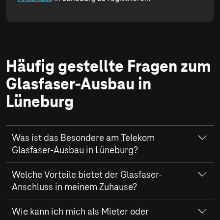
Häufig gestellte Fragen zum
Glasfaser-Ausbau in
Lüneburg
Was ist das Besondere am Telekom
Glasfaser-Ausbau in Lüneburg?
Der
Welche Vorteile bietet der Glasfaser-
Glasfaser-Ausbau
in Lüneburg durch die Telekom
bietet Internetgeschwindigkeiten von bis zu
Anschluss in meinem Zuhause?
2.000 MBit/s
im Download und bis zu
1.000 MBit/s
im
Upload.
Mit einem Glasfaser-Anschluss der Telekom erhalten Sie
Wie kann ich mich als Mieter oder