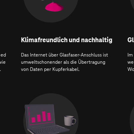
Klima­freundlich und nachhaltig
Gl
eed
Das Internet über Glasfaser-Anschluss ist
Im
wie
umweltschonender als die Übertragung
wer
.
von Daten per Kupferkabel.
Wo