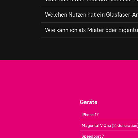
Der Telekom
Welchen Nutzen hat ein Glasfaser-A
Glasfaser-Ausbau
in Lamperth
Internetgeschwindigkeiten von bis zu
2.00
der Erschließung neuer Gebiete für den Gl
Ein Glasfaser-Anschluss der Telekom biete
Wie kann ich als Mieter oder Eigen
Homeoffice, hochauflösendes Streaming, 
Als Mieter oder Eigentümer in Lampertheim
Verfügbarkeitsprüfung
an Ihrem Standort.
Geräte
iPhone 17
MagentaTV One (2. Generation
Speedport 7