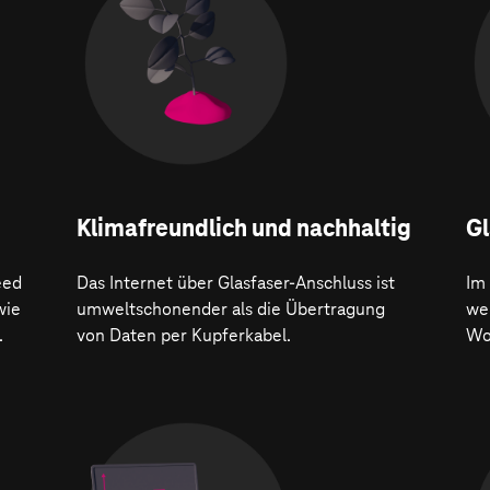
Klima­freundlich und nachhaltig
Gl
eed
Das Internet über Glasfaser-Anschluss ist
Im
wie
umweltschonender als die Übertragung
wer
.
von Daten per Kupferkabel.
Wo