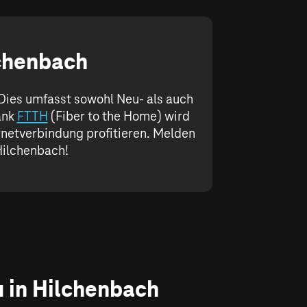
lchenbach
 Dies umfasst sowohl Neu- als auch
ank
FTTH
(Fiber to the Home) wird
ernetverbindung profitieren. Melden
Hilchenbach!
u in Hilchenbach