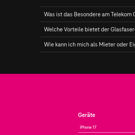
Was ist das Besondere am Telekom G
In Hilchenbach baut die Telekom ein hoch
Welche Vorteile bietet der Glasfas
und bis zu
1.000 MBit/s
im Upload ermögli
Mit dem
Wie kann ich mich als Mieter oder E
Glasfaser-Ausbau
der Telekom erh
Verbindung – ideal für Homeoffice, Strea
Mieter und Eigentümer können sich in Hilc
Verfügbarkeit
für Ihren Standort.
Geräte
iPhone 17