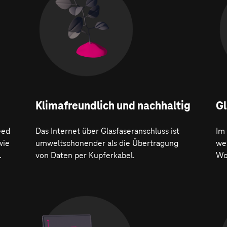
Klima­freundlich und nachhaltig
Gl
eed
Das Internet über Glasfaseranschluss ist
Im
wie
umweltschonender als die Übertragung
wer
.
von Daten per Kupferkabel.
Wo