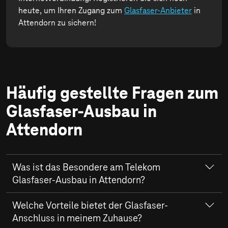
heute, um Ihren Zugang zum
Glasfaser-Anbieter
in
Attendorn zu sichern!
Häufig gestellte Fragen zum
Glasfaser-Ausbau in
Attendorn
Was ist das Besondere am Telekom
Glasfaser-Ausbau in Attendorn?
In Attendorn realisiert die Telekom ein modernes
Welche Vorteile bietet der Glasfaser-
Glasfaser-Netz, das nicht nur hohe Downloadraten von
Anschluss in meinem Zuhause?