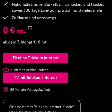
Kostenlose Filme, Serien, Shows und Dokus bei
MagentaTV+
Inklusive
Premium
Alle EM-, WM und Länderspiele der deutschen
Nationalteams im Basketball, Eishockey und Hockey
sowie 300 Tage Live-Golf pro Jahr und vieles mehr
Zu Hause und unterwegs
0 €
mtl.
ab dem 7. Monat 11 € mtl.
TV ohne Telekom Internet
auch mit flexibler Laufzeit
TV mit Telekom Internet