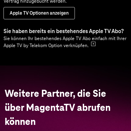
LaLiga, Serie A, Ligue 1 und den besten
Pokalwettbewerben mit FA Cup, Copa del Rey und
Coppa Italia. Hinzu kommt der beste Frauenfußball mit der
Frauen-Bundesliga sowie der Liga F und der
Serie A Femminile. Auch neben dem Fußball bietet DAZN
das breiteste Angebot an Spitzensport, u.a. Darts, UFC,
Boxen. Dazu Tour de France, Tennis, Olympische Spiele via
Eurosport sowie eine breite Auswahl an Fußball auf
Sportdigital.
DAZN Optionen anzeigen
Weitere Partner, die Sie