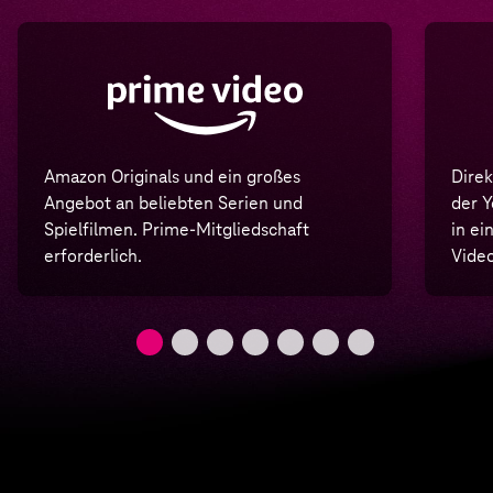
über MagentaTV abrufen
können
Amazon Originals und ein großes
Direk
Angebot an beliebten Serien und
der Y
Spielfilmen. Prime-Mitgliedschaft
in ei
erforderlich.
Video