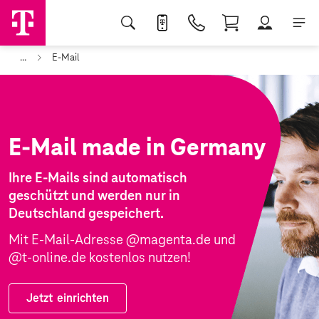
...
E-Mail
E-Mail made in Germany
Ihre E-Mails sind automatisch
geschützt und werden nur in
Deutschland gespeichert.
Mit E-Mail-Adresse @magenta.de und
@t-online.de kostenlos nutzen!
Jetzt
einrichten