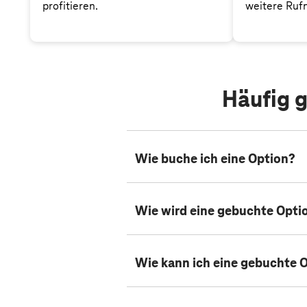
profitieren.
weitere Ruf
Häufig g
Offen
Wie buche ich eine Option?
Offen
Die Buchung einer Option erfolgt s
Wie wird eine gebuchte Opti
Offen
Die Abrechnung einer gebuchten Op
Wie kann ich eine gebuchte 
Offen