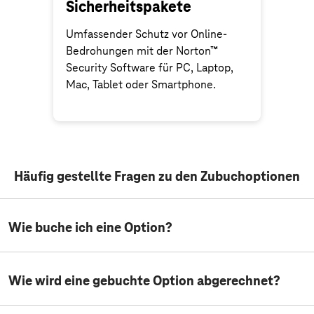
Sicherheitspakete
Umfassender Schutz vor Online-
Bedrohungen mit der Norton™
Security Software für PC, Laptop,
Mac, Tablet oder Smartphone.
Häufig gestellte Fragen zu den Zubuchoptionen
en
Wie buche ich eine Option?
en
Die Buchung einer Option erfolgt schnell und einfach über
Wie wird eine gebuchte Option abgerechnet?
die Optionsübersicht und der entsprechenden
Optionsseite.