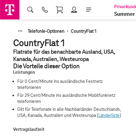
Shopping Cart
Summer 
·
·
·
·
Telefonie-Optionen
CountryFlat 1
CountryFlat 1
Flatrate für das benachbarte Ausland, USA,
Kanada, Australien, Westeuropa
Die Vorteile dieser Option