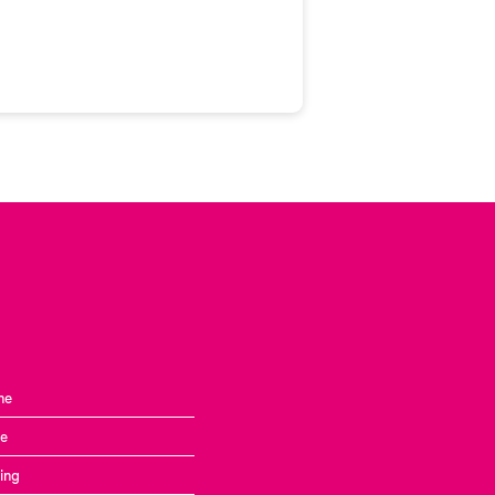
ne
ne
ing