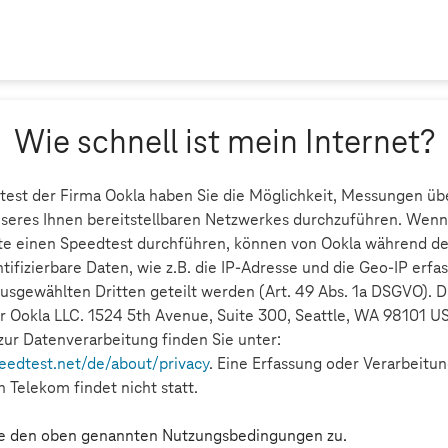
Wie schnell ist mein Internet?
est der Firma Ookla haben Sie die Möglichkeit, Messungen übe
nseres Ihnen bereitstellbaren Netzwerkes durchzuführen. Wenn
e einen Speedtest durchführen, können von Ookla während de
ifizierbare Daten, wie z.B. die IP-Adresse und die Geo-IP erfa
ausgewählten Dritten geteilt werden (Art. 49 Abs. 1a DSGVO). Di
r Ookla LLC. 1524 5th Avenue, Suite 300, Seattle, WA 98101 U
zur Datenverarbeitung finden Sie unter:
eedtest.net/de/about/privacy
. Eine Erfassung oder Verarbeitu
 Telekom findet nicht statt.
e den oben genannten Nutzungsbedingungen zu.