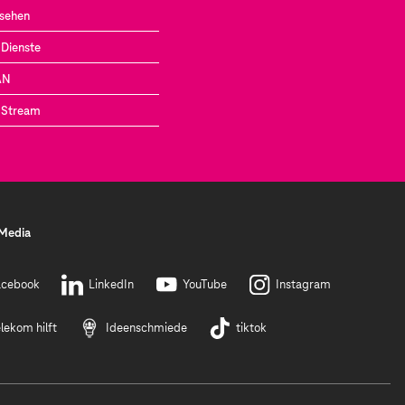
nsehen
Dienste
AN
 Stream
 Media
acebook
LinkedIn
YouTube
Instagram
lekom hilft
Ideenschmiede
tiktok