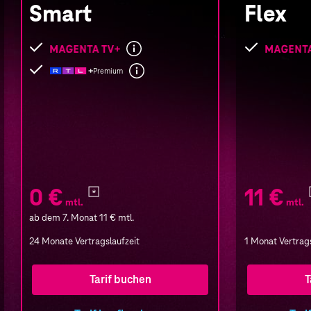
Smart
Flex
Folgende
Folgende
Leistungen
Leistungen
Premium
sind
sind
enthalten
enthalten
0 €
11 €
mtl.
mtl.
ab dem 7. Monat 11 €
mtl.
24 Monate Vertragslaufzeit
1 Monat Vertrags
Tarif buchen
T