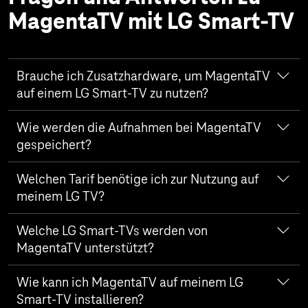
MagentaTV mit LG Smart-TV
Brauche ich Zusatzhardware, um MagentaTV
auf einem LG Smart-TV zu nutzen?
Nein, MagentaTV läuft als App direkt auf deinem
Wie werden die Aufnahmen bei MagentaTV
Fernseher (ab webOS 5). Du benötigst keine weitere
gespeichert?
Hardware.
Die Aufnahmen werden bei MagentaTV in der Cloud
Welchen Tarif benötige ich zur Nutzung auf
gespeichert. Je nach Tarif kannst du bis zu 100 h an
meinem LG TV?
Inhalten aufzeichnen. Auf deinem LG Fernseher selbst
werden keine Aufnahmen gespeichert.
Die Nutzung ist mit allen MagentaTV Tarifen möglich.
Welche LG Smart-TVs werden von
Wenn du bereits Telekom Kunde mit einem Internet-
MagentaTV unterstützt?
Tarif bist, kannst du alternativ eine der MagentaTV
Zubuchoptionen buchen, um die App auf deinem LG
MagentaTV läuft als App auf allen LG Smart-TVs ab
Wie kann ich MagentaTV auf meinem LG
Smart-TV zu nutzen. Diese Buchung kannst du im
webOS Version 5.
Smart-TV installieren?