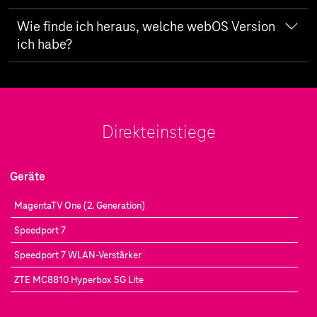
Kundencenter
vornehmen.
Wie finde ich heraus, welche webOS Version
Drücke die Home Taste auf deiner
ich habe?
Fernbedienung.
Die Suche wird gestartet.
Du kannst deine WebOS-Version unter Einstellungen >
Allgemein > Support > Systemupdates >
Suche nach „MagentaTV“.
Softwareversion überprüfen.
Lies dir die Details der App durch und klicke
Direkteinstiege
dann auf „Installieren“.
Wenn die Installation abgeschlossen ist, kannst
du die App sofort starten.
Geräte
MagentaTV One (2. Generation)
Speedport 7
Speedport 7 WLAN-Verstärker
ZTE MC8810 Hyperbox 5G Lite