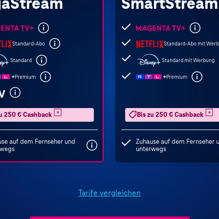
a­Stream
Smart­Stream
e
Folgende
gen
Leistungen
Standard-Abo
Standard-Abo mit Wer
sind
Standard
Standard mit Werbung
n
enthalten
Premium
Premium
zu 250 € Cashback
Bis zu 250 € Cashback
se auf dem Fernseher und
Zuhause auf dem Fernseher 
rwegs
unterwegs
Tarife vergleichen