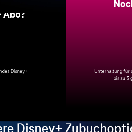
ein
Noc
+ Abo?
endes Disney+
Unterhaltung für 
bis zu 3 
re Disney+ Zubuchopt