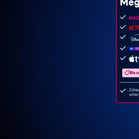
Meg
Folgend
Leistun
sind
enthalte
Bis 
Zuhau
unte