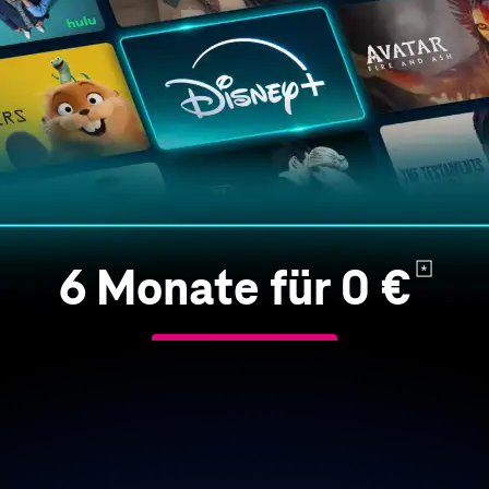
6 Monate für 0 €
Zur Tarifauswahl
Sie großartige Geschichten ein Leben lang. Entdecken 
xklusive Show-Highlights von Disney, Pixar, Star Wars,
Geographic und FX. Jederzeit und überall.