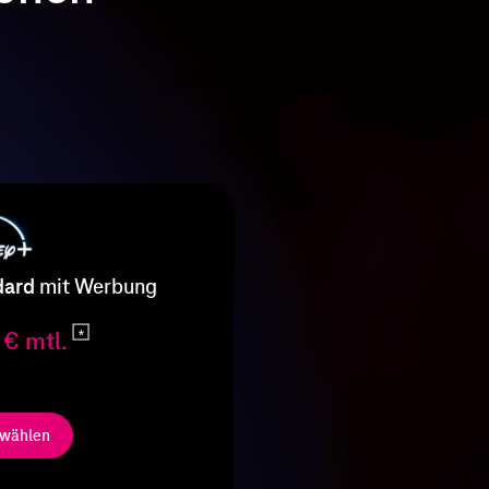
dard
mit Werbung
 € mtl.
wählen