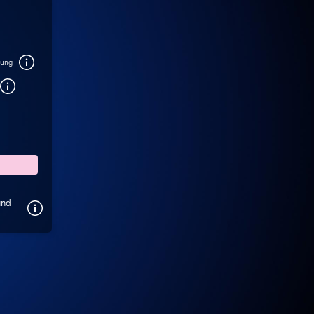
bung
und