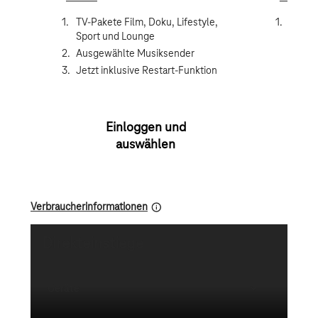
TV-Pakete Film, Doku, Lifestyle,
Zusätz
Sport und Lounge
Bereic
und Ge
Ausgewählte Musiksender
Jetzt inklusive Restart-Funktion
Einloggen und
auswählen
Verbraucherinformationen
Direkteinstiege
Geräte