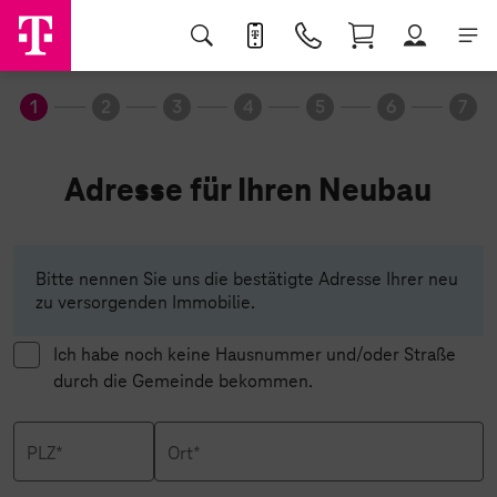
1
2
3
4
5
6
7
Adresse für Ihren Neubau
Bitte nennen Sie uns die bestätigte Adresse Ihrer neu
zu versorgenden Immobilie.
Ich habe noch keine Hausnummer und/oder Straße
durch die Gemeinde bekommen.
PLZ*
Ort*