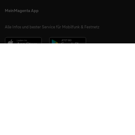
MeinMagenta App
Alle Infos und bester Service für Mobilfunk & Festnetz
Social Media
Facebook
LinkedIn
YouTube
Instagram
Telekom hilft
Ideenschmiede
tiktok