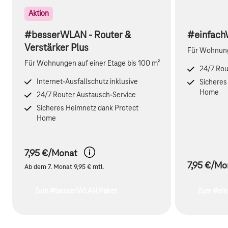
Aktion
#besserWLAN - Router &
#einfach
Verstärker Plus
Für Wohnung
Für Wohnungen auf einer Etage bis 100 m²
24/7 Rou
Internet-Ausfallschutz inklusive
Sicheres
Home
24/7 Router Austausch-Service
Sicheres Heimnetz dank Protect
Home
7,95
€/Monat
7,95
€/Mo
Ab dem 7. Monat 9,95 € mtl.
Zum #besserWLAN Paket
Zum #ein