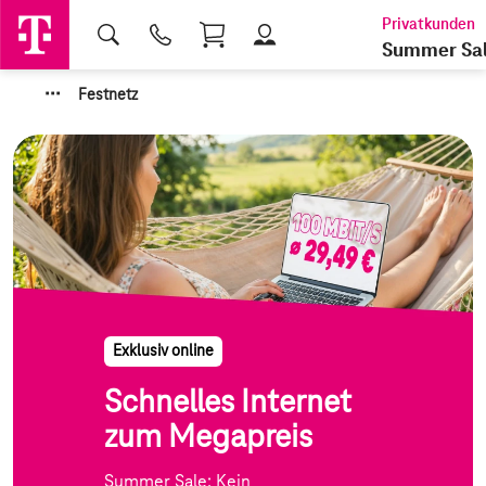
Shopping Cart
Summer Sa
·
·
·
Festnetz
Exklusiv online
Schnelles Internet
zum Megapreis
Summer Sale: Kein