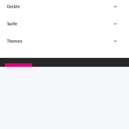
Geräte
Tarife
Themen
CONNECTING YOUR WORLD.
©
Telekom Deutschland GmbH
Impressum
Datenschutz
AGB
Produktinformationsblatt
Verbraucherinformation
Verträge hier kündigen
Vertrag widerrufen