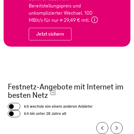
Bereitstellungspreis und
unkomplizierter Wechsel
.
100
MBit/s für nur
∅ 29,49 € mtl.
Jetzt sichern
Festnetz-Angebote mit Internet im
besten Netz
Ich wechsle von einem anderen Anbieter
Ich bin unter 28 Jahre alt