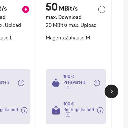
50
1
t/s
MBit/s
oad
max. Download
ma
x. Upload
20
MBit/s
max. Upload
2,
use L
MagentaZuhause M
Ma
100 €
orteil
Preisvorteil
100 €
gutschrift
Routergutschrift