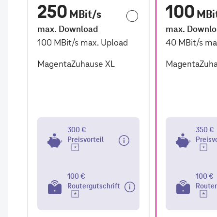
250
100
MBit/s
MBi
max. Download
max. Downl
100
MBit/s
max. Upload
40
MBit/s
ma
MagentaZuhause XL
MagentaZuha
300 €
350 €
Preisvorteil
Preisv
100 €
100 €
Routergutschrift
Router