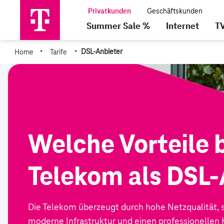
Summer Sale %
Internet
T
·
·
Home
Tarife
DSL-Anbieter
Welche Vorteile b
Telekom als DSL-
Die Telekom überzeugt durch hohe Netzqualität, 
moderne Infrastruktur und einen professionellen