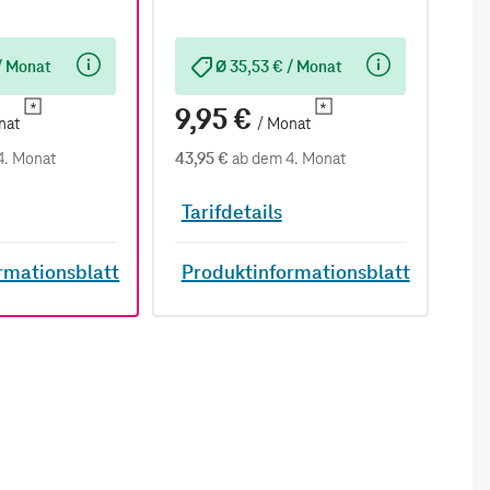
/ Monat
Ø 35,53 € / Monat
9,95 €
9
nat
/ Monat
4. Monat
43,95 €
ab dem 4. Monat
38,
Tarifdetails
Ta
rmationsblatt
Produktinformationsblatt
P