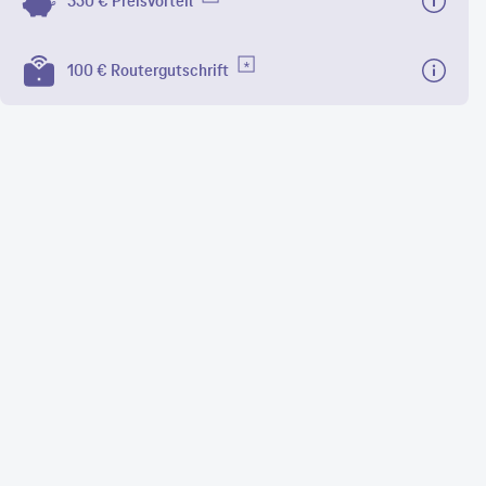
350 € Preisvorteil
6
MBit/s
x. Download
100 € Routergutschrift
4
MBit/s
max. Upload
gentaZuhause S
100 €
Routergutschrift