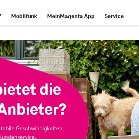
V
Mobilfunk
MeinMagenta App
Service
ietet die
Anbieter?
stabile Geschwindigkeiten,
 Kundenservice.