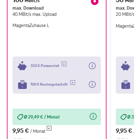
MBit/s
MBit/
max. Download
max. Down
40
MBit/s
max. Upload
20
MBit/s
m
MagentaZuhause L
MagentaZu
350 € Preisvorteil
100
100 € Routergutschrift
100
Ø 29,49 € / Monat
Ø 35,
9,95 €
9,95 €
/ Monat
/ 