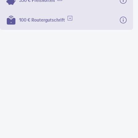
350 € Preisvorteil
100 € Routergutschrift
6
MBit/s
x. Download
4
MBit/s
max. Upload
gentaZuhause S
100 €
Routergutschrift