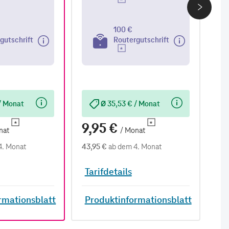
100 €
gutschrift
Routergutschrift
/ Monat
Ø 35,53 € / Monat
9,95 €
9
nat
/ Monat
4. Monat
43,95 €
ab dem 4. Monat
38,
Tarifdetails
Ta
rmationsblatt
Produktinformationsblatt
P