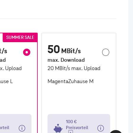
SUMMER SALE
50
1
t/s
MBit/s
oad
max. Download
ma
x. Upload
20
MBit/s
max. Upload
2,
use L
MagentaZuhause M
Ma
100 €
orteil
Preisvorteil