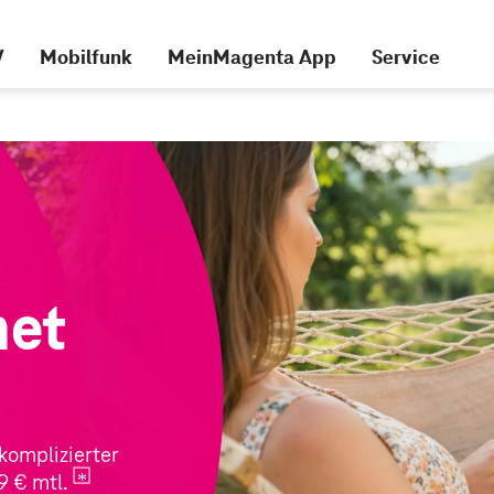
V
Mobilfunk
MeinMagenta App
Service