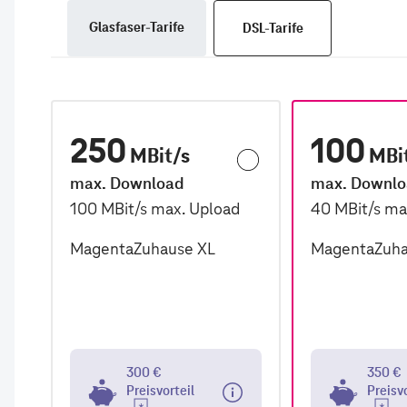
Glasfaser-Tarife
DSL-Tarife
250
100
MBit/s
MBi
max. Download
max. Downl
100
MBit/s
max. Upload
40
MBit/s
ma
MagentaZuhause XL
MagentaZuha
300 €
350 €
Preisvorteil
Preisv