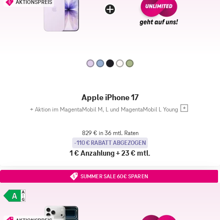
AKTIONSPREIS
Apple iPhone 17
+
Aktion im MagentaMobil M, L und MagentaMobil L Young
829 € in 36 mtl. Raten
-110 € RABATT ABGEZOGEN
1 €
Anzahlung
+
23 €
mtl.
SUMMER SALE 60€ SPAREN