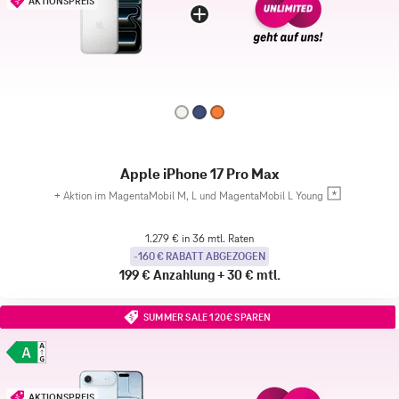
AKTIONSPREIS
Apple iPhone 17 Pro Max
+
Aktion im MagentaMobil M, L und MagentaMobil L Young
1.279 € in 36 mtl. Raten
-160 € RABATT ABGEZOGEN
199 €
Anzahlung
+
30 €
mtl.
SUMMER SALE 120€ SPAREN
AKTIONSPREIS