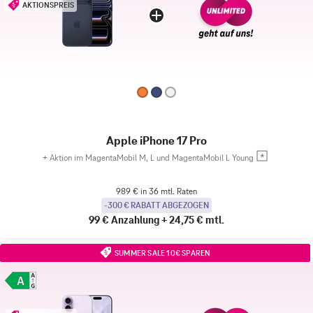
AKTIONSPREIS
Apple iPhone 17 Pro
+
Aktion im MagentaMobil M, L und MagentaMobil L Young
989 € in 36 mtl. Raten
-300 € RABATT ABGEZOGEN
99 €
Anzahlung
+
24,75 €
mtl.
SUMMER SALE 10€ SPAREN