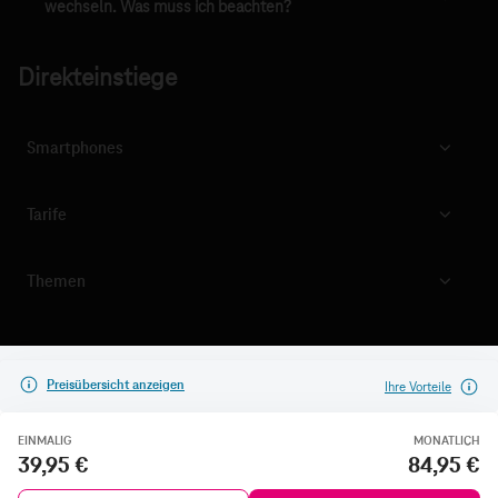
wechseln. Was muss ich beachten?
Direkteinstiege
Smartphones
Tarife
Themen
Preisübersicht anzeigen
Ihre Vorteile
EINMALIG
MONATLICH
39,95 €
84,95 €