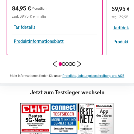
84,95 €
59,95 €
Monatlich
Mo
zzgl.
39,95 €
einmalig
zzgl.
39,95 €
e
Tarifdetails
Tarifdetail
Produktinformationsblatt
Produktin
Mehr Informationen finden Sie unter
Preisliste, Leistungsbeschreibung und AGB