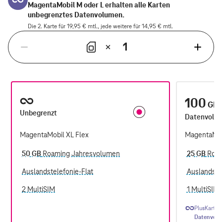
MagentaMobil M oder L erhalten alle Karten
unbegrenztes Datenvolumen.
Die 2. Karte für 19,95 € mtl., jede weitere für 14,95 € mtl.
1
Verringern mit Eingabetaste oder Leertaste Ausgewählte Anzahl: 1 
Aktuelle Anzahl: 1
100
GB
Unbegrenzt
Datenvolu
MagentaMobil XL Flex
MagentaMob
50 GB
Roaming Jahresvolumen
25 GB
Roam
Auslandstelefonie-Flat
Auslandste
2 MultiSIM
1 MultiSIM